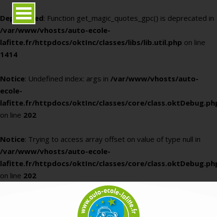
Deprecated
: Function get_magic_quotes_gpc() is deprecated in
/var/www/vhosts/auto-ecole-
lafitte.fr/httpdocs/oktInc/classes/libs/lib.util.php
on line
1414
Notice
: Undefined index: args in
/var/www/vhosts/auto-
ecole-
lafitte.fr/httpdocs/oktInc/classes/core/class.oktDebug.ph
on line
202
Notice
: Trying to access array offset on value of type null in
/var/www/vhosts/auto-ecole-
lafitte.fr/httpdocs/oktInc/classes/core/class.oktDebug.ph
on line
202