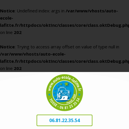
Notice
: Undefined index: args in
/var/www/vhosts/auto-
ecole-
lafitte.fr/httpdocs/oktInc/classes/core/class.oktDebug.ph
on line
202
Notice
: Trying to access array offset on value of type null in
/var/www/vhosts/auto-ecole-
lafitte.fr/httpdocs/oktInc/classes/core/class.oktDebug.ph
on line
202
06.81.22.35.54