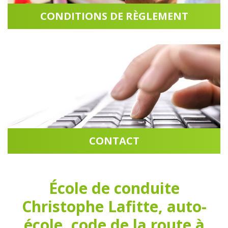
CONDITIONS DE RÈGLEMENT
Accéder à la rubrique
CONTACT
Accéder à la rubrique
École de conduite
Christophe Lafitte, auto-
école, code de la route à